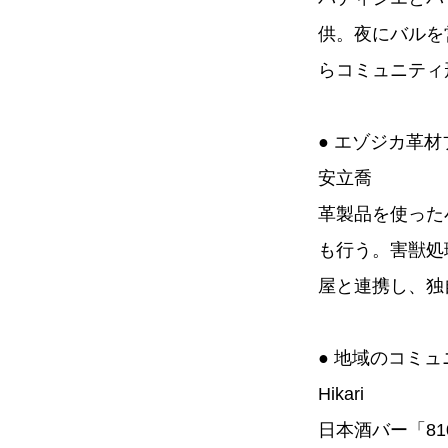
供。夜にバルを
らコミュニティ
● エゾジカ革
安立喬
革製品を使った
も行う。害獣処
屋と連携し、独
● 地域のコミ
Hikari
日本酒バー「8