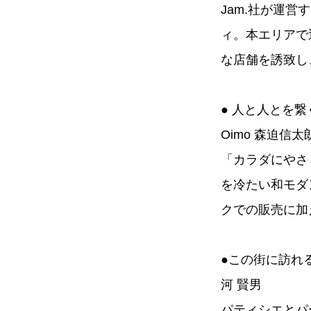
Jam.社が運
ィ。本エリアで
な店舗を誘致し
● 人と人とを
Oimo 森迫信太
「カラダにやさ
を冷たい和モダ
クでの販売に加
●この街に訪れ
河 賢男
パティシエとパ