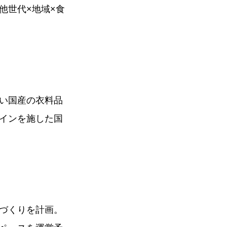
他世代×地域×食
い国産の衣料品
インを施した国
づくりを計画。