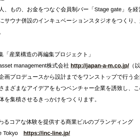
、もの、お金をつなぐ会員制バー「Stage gate」を
にサウナ併設のインキュベーションスタジオをつくり、
。
編集「産業構造の再編集プロジェクト」
asset management株式会社
http://japan-a-m.co.jp/
（以
企画プロデュースから設計までをワンストップで行う企
さまざまなアイデアをもつベンチャー企業を誘致し、こ
体を集積させるきっかけをつくります。
つわるコアな体験を提供する商業ビルのブランディング
e Tokyo
https://inc-line.jp/