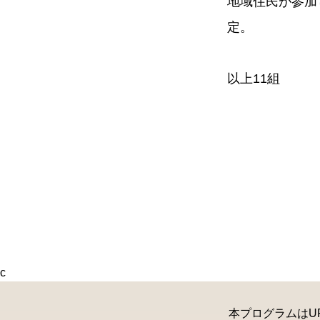
地域住民が参加
定。
以上11組
c
本プログラムはU