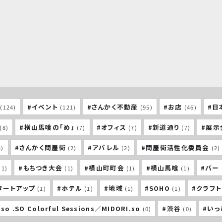
#イベント
#さんかく不動産
#お店
#日
(124)
(121)
(95)
(46)
#横山馬喰の「め」
#オフィス
#新道通り
#展示
(8)
(7)
(7)
(7)
#さんかく問屋街
#アパレル
#問屋街活性化委員会
3)
(2)
(2)
(2)
#もちつき大会
#横山町町会
#横山馬喰
#バー
(1)
(1)
(1)
(1)
タートアップ
#ホテル
#地域
#SOHO
#クラフ
(1)
(1)
(1)
(1)
so .SO Colorful Sessions／MIDORI.so
#渋谷
#い
(0)
(0)