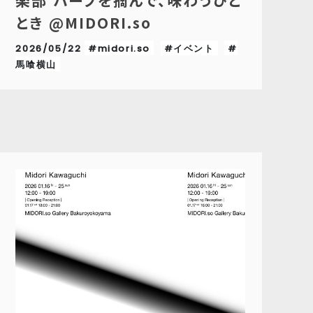
楽部 ハーブを摘んで、味わうひと
とき @MIDORI.so
2026/05/22
#midori.so
#イベント
#
馬喰横山