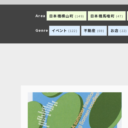
Area
日本橋横山町
日本橋馬喰町
(149)
(47)
Genre
イベント
不動産
お店
(122)
(69)
(22)