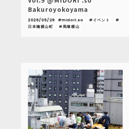
Vol.9 @MIDORI .so
Bakuroyokoyama
2026/05/29
#midori.so
#イベント
#
日本橋横山町
#馬喰横山