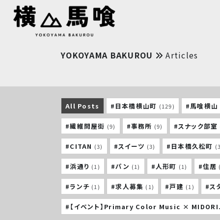
YOKOYAMA BAKUROU
Articles
All Posts
#日本橋横山町
#馬喰横山
(129)
#繊維問屋街
#事務所
#スナック部室
(9)
(9)
#CITAN
#スイーツ
#日本橋久松町
(3)
(3)
(
#浜通り
#パン
#人形町
#住居
(1)
(1)
(1)
#ランチ
#求人募集
#戸建
#ス
(1)
(1)
(1)
#【イベント】Primary Color Music × MIDORI.