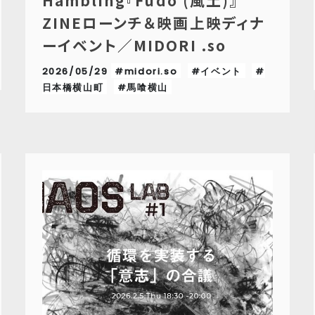
Hambling『Fūdo (風土)』
ZINEローンチ＆映画上映ディナ
ーイベント／MIDORI .so
2026/05/29
#midori.so
#イベント
#
日本橋横山町
#馬喰横山