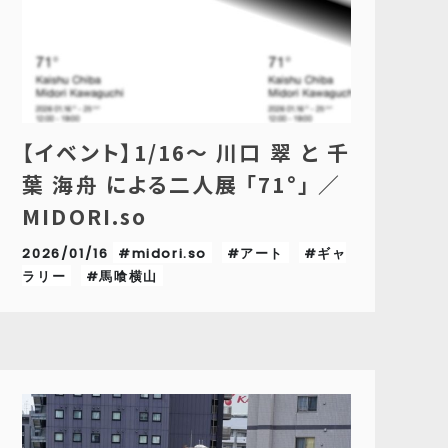
【イベント】1/16〜 川口 翠 と 千
葉 海舟 による二人展 「71°」 ／
MIDORI.so
2026/01/16
#midori.so
#アート
#ギャ
ラリー
#馬喰横山