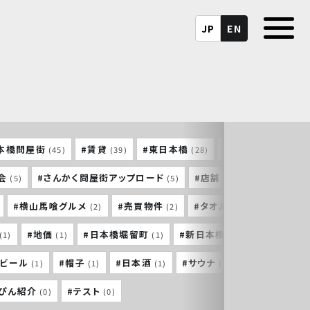
JP
EN
本橋問屋街
#賃貸
#東日本橋
#馬喰町
#
(45)
(39)
(28)
(26)
会
#さんかく問屋街アップロード
#店舗
#東神田
(5)
(5)
(5)
(4)
#横山馬喰グルメ
#売買物件
#タオル
#横山町大
(2)
(2)
(2)
#地価
#日本橋堀留町
#新日本橋
#東京建築祭
(1)
(1)
(1)
(1)
トビール
#帽子
#日本酒
#サウナ
#三重
(1)
(1)
(1)
(1)
(1)
っぴん紹介
#テスト
(0)
(0)