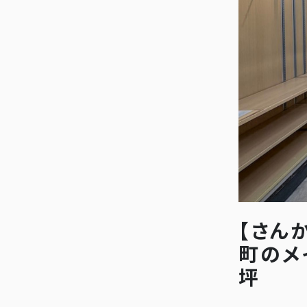
【さん
町のメ
坪