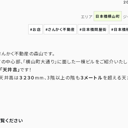
2
日本橋横山町
エリア
ジ
#お店
#さんかく不動産
#日本橋問屋街
#日本橋
さんかく不動産の森山です。
の中心部、「横山町大通り」に面した一棟ビルをご紹介いたし
「天井高」
です！
の天井高は
３２３０
mm、3階以上の階も
３メートル
を超える天
ご覧ください