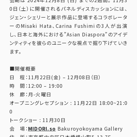
会期は 2024年12月8日 (日) までの2週間。 11月3
0日（土）に開催されるパネルディスカッションには、
ジェン・シェリーと展示作品に登場するコラボレータ
ーのMisaki Hata、Carina Fushimiの3人が出演
し、日本と海外における”Asian Diaspora”のアイデ
ンティティを彼らのユニークな視点で掘り下げていき
ます。
⁠
■開催概要⁠
日 程：11月22日(金) – 12月08日（日）⁠
時 間：12:00 – 19:00⁠
休 廊：月-火曜日⁠
オープニングレセプション : 11月22日 18:00~21:0
0
トークショー : 11月30日
会 場：
MIDORI.so
Bakuroyokoyama Gallery⁠