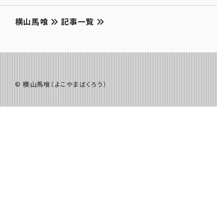
横山馬喰
記事一覧
©️ 横山馬喰（よこやまばくろう）