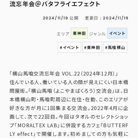
流忘年会＠バタフライエフェクト
2024/11/19 公開
更新日：2024/11/19
東神田
イベント
エリア
ジャンル
#イベント
#東神田
#馬喰横山
「横山馬喰交流忘年会 VOL.22（2024年12月）」
住んでいる人、働いている人の顔が見えにくい日本橋
問屋街。「横山馬喰（よこやまばくろう）交流会」は、日
本橋横山町・馬喰町周辺に在住・在勤、このエリアが
好きな方が月に1回集まる交流会。2022年4月に企
画して、次で22回目。今回はタオルのセレクトショッ
プ「MORALTEX LAB」に併設するカフェ「BUTTERF
LY effect」で開催します。初めましての方も気軽に