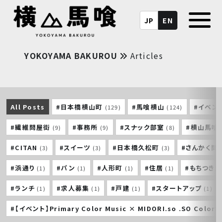
JP
EN
YOKOYAMA BAKUROU
Articles
All Posts
#日本橋横山町
#馬喰横山
#イベン
(129)
(124)
#繊維問屋街
#事務所
#スナック部室
#横山馬喰
(9)
(9)
(8)
#CITAN
#スイーツ
#日本橋久松町
#さんかく問
(3)
(3)
(3)
#浜通り
#パン
#人形町
#住居
#もちつき
(1)
(1)
(1)
(1)
#ランチ
#求人募集
#戸建
#スタートアップ
(1)
(1)
(1)
(1)
#【イベント】Primary Color Music × MIDORI.so .SO Colorf