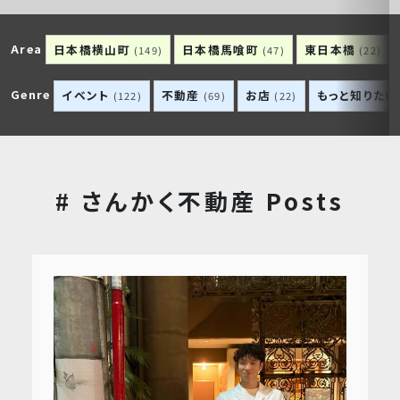
Area
日本橋横山町
日本橋馬喰町
東日本橋
(149)
(47)
(22)
Genre
イベント
不動産
お店
もっと知りたい
(122)
(69)
(22)
# さんかく不動産 Posts