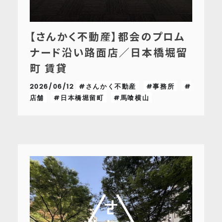
【さんかく不動産】都会のプロム
ナード沿い路面店／日本橋堀留
町 賃貸
2026/06/12
#さんかく不動産
#事務所
#
店舗
#日本橋堀留町
#馬喰横山