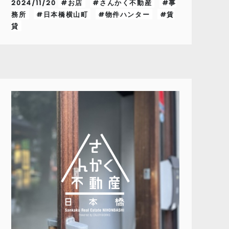
2024/11/20
#お店
#さんかく不動産
#事
務所
#日本橋横山町
#物件ハンター
#賃
貸