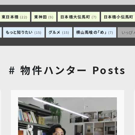
東日本橋
東神田
日本橋大伝馬町
日本橋小伝馬町
(22)
(9)
(7)
もっと知りたい
グルメ
横山馬喰の「め」
いっぴ
(15)
(15)
(7)
# 物件ハンター Posts