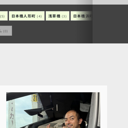
日本橋人形町
浅草橋
日本橋浜町
日本橋久松
(5)
(4)
(3)
(3)
ん
(0)