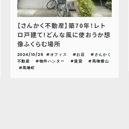
【さんかく不動産】築70年！レト
ロ戸建て！どんな風に使おうか想
像ふくらむ場所
2024/10/29
#オフィス
#お店
#さんかく
不動産
#物件ハンター
#賃貸
#馬喰横山
#馬喰町