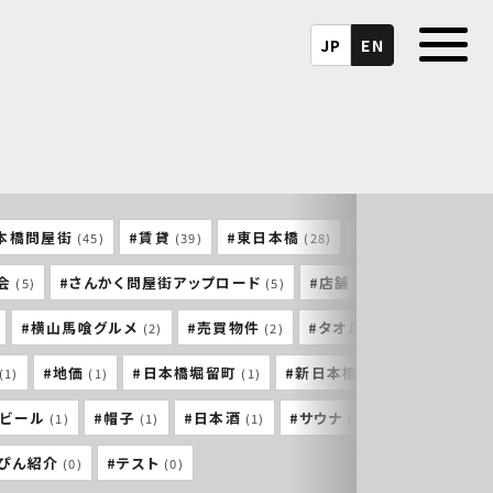
JP
EN
本橋問屋街
#賃貸
#東日本橋
#馬喰町
#
(45)
(39)
(28)
(26)
会
#さんかく問屋街アップロード
#店舗
#東神田
(5)
(5)
(5)
(4)
#横山馬喰グルメ
#売買物件
#タオル
#横山町大
(2)
(2)
(2)
#地価
#日本橋堀留町
#新日本橋
#東京建築祭
(1)
(1)
(1)
(1)
トビール
#帽子
#日本酒
#サウナ
#三重
(1)
(1)
(1)
(1)
(1)
っぴん紹介
#テスト
(0)
(0)