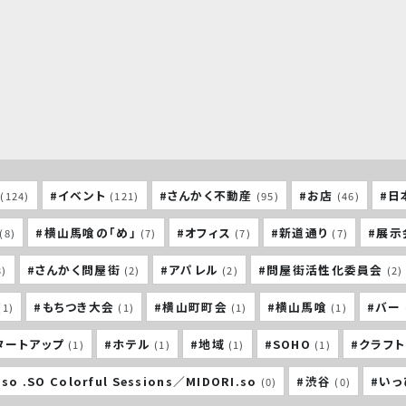
#イベント
#さんかく不動産
#お店
#日
(124)
(121)
(95)
(46)
#横山馬喰の「め」
#オフィス
#新道通り
#展示
(8)
(7)
(7)
(7)
#さんかく問屋街
#アパレル
#問屋街活性化委員会
3)
(2)
(2)
(2)
#もちつき大会
#横山町町会
#横山馬喰
#バー
(1)
(1)
(1)
(1)
タートアップ
#ホテル
#地域
#SOHO
#クラフ
(1)
(1)
(1)
(1)
so .SO Colorful Sessions／MIDORI.so
#渋谷
#い
(0)
(0)