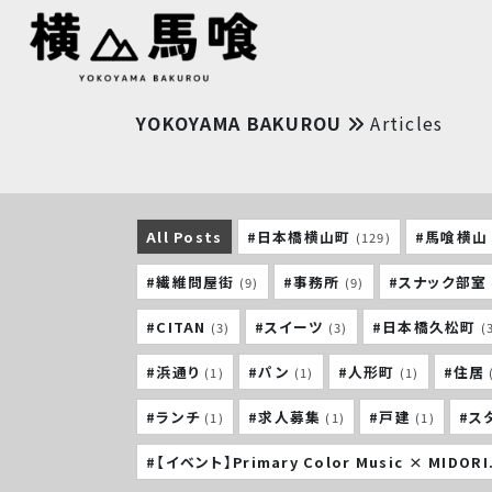
YOKOYAMA BAKUROU
Articles
All Posts
#日本橋横山町
#馬喰横山
(129)
#繊維問屋街
#事務所
#スナック部室
(9)
(9)
#CITAN
#スイーツ
#日本橋久松町
(3)
(3)
(
#浜通り
#パン
#人形町
#住居
(1)
(1)
(1)
#ランチ
#求人募集
#戸建
#ス
(1)
(1)
(1)
#【イベント】Primary Color Music × MIDORI.