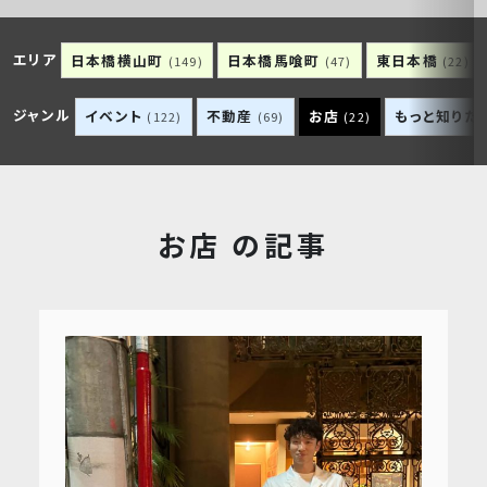
エリア
日本橋横山町
日本橋馬喰町
東日本橋
(149)
(47)
(22)
ジャンル
イベント
不動産
お店
もっと知りた
(122)
(69)
(22)
お店 の記事