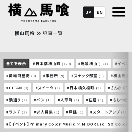
JP
EN
横山馬喰
記事一覧
全てを表示
#日本橋横山町
#馬喰横山
#イベン
(129)
(124)
#繊維問屋街
#事務所
#スナック部室
#横山馬喰
(9)
(9)
(8)
#CITAN
#スイーツ
#日本橋久松町
#さんかく問
(3)
(3)
(3)
#浜通り
#パン
#人形町
#住居
#もちつき
(1)
(1)
(1)
(1)
#ランチ
#求人募集
#戸建
#スタートアップ
(1)
(1)
(1)
(1)
#【イベント】Primary Color Music × MIDORI.so .SO Colorf