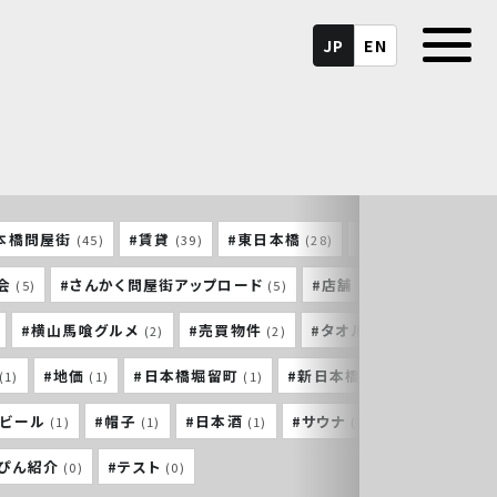
JP
EN
本橋問屋街
#賃貸
#東日本橋
#馬喰町
#
(45)
(39)
(28)
(26)
会
#さんかく問屋街アップロード
#店舗
#東神田
(5)
(5)
(5)
(4)
#横山馬喰グルメ
#売買物件
#タオル
#横山町大
(2)
(2)
(2)
#地価
#日本橋堀留町
#新日本橋
#東京建築祭
(1)
(1)
(1)
(1)
トビール
#帽子
#日本酒
#サウナ
#三重
(1)
(1)
(1)
(1)
(1)
っぴん紹介
#テスト
(0)
(0)