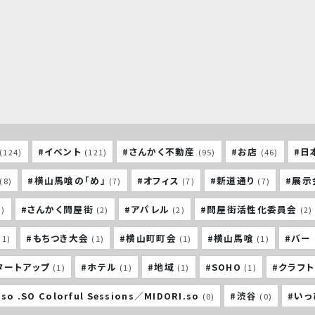
#イベント
#さんかく不動産
#お店
#日
(124)
(121)
(95)
(46)
#横山馬喰の「め」
#オフィス
#新道通り
#展示
(8)
(7)
(7)
(7)
#さんかく問屋街
#アパレル
#問屋街活性化委員会
3)
(2)
(2)
(2)
#もちつき大会
#横山町町会
#横山馬喰
#バー
(1)
(1)
(1)
(1)
タートアップ
#ホテル
#地域
#SOHO
#クラフ
(1)
(1)
(1)
(1)
so .SO Colorful Sessions／MIDORI.so
#渋谷
#い
(0)
(0)