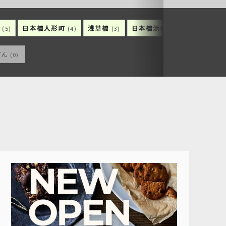
町
日本橋人形町
浅草橋
日本橋浜町
日本橋久松
(5)
(4)
(3)
(3)
ぴん
(0)