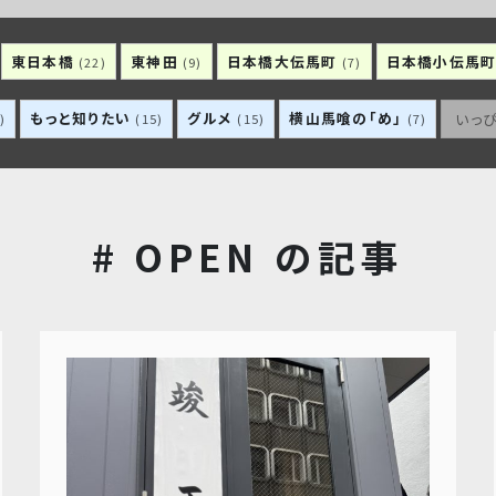
東日本橋
東神田
日本橋大伝馬町
日本橋小伝馬
(22)
(9)
(7)
もっと知りたい
グルメ
横山馬喰の「め」
いっ
)
(15)
(15)
(7)
# OPEN の記事