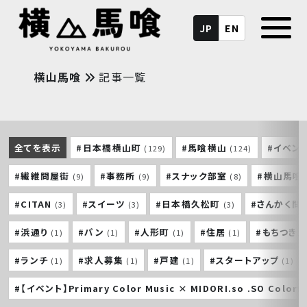
JP
EN
横山馬喰
記事一覧
全てを表示
#日本橋横山町
#馬喰横山
#イベン
(129)
(124)
#繊維問屋街
#事務所
#スナック部室
#横山馬喰
(9)
(9)
(8)
#CITAN
#スイーツ
#日本橋久松町
#さんかく問
(3)
(3)
(3)
#浜通り
#パン
#人形町
#住居
#もちつき
(1)
(1)
(1)
(1)
#ランチ
#求人募集
#戸建
#スタートアップ
(1)
(1)
(1)
(1)
#【イベント】Primary Color Music × MIDORI.so .SO Colorf