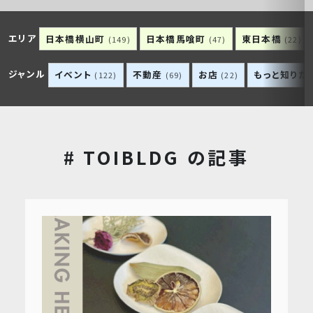
エリア
日本橋横山町
日本橋馬喰町
東日本橋
(149)
(47)
(22)
ジャンル
イベント
不動産
お店
もっと知りた
(122)
(69)
(22)
# TOIBLDG の記事