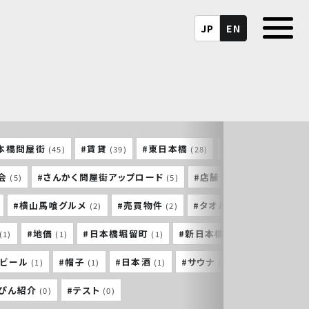
JP
EN
本橋問屋街
#賃貸
#東日本橋
#馬喰町
#
(45)
(39)
(28)
(26)
会
#さんかく問屋街アップロード
#店舗
#東神田
(5)
(5)
(5)
(4)
#横山馬喰グルメ
#売買物件
#タオル
#横山町大
(2)
(2)
(2)
#地価
#日本橋堀留町
#新日本橋
#東京建築祭
(1)
(1)
(1)
(1)
トビール
#帽子
#日本酒
#サウナ
#三重
(1)
(1)
(1)
(1)
(1)
っぴん紹介
#テスト
(0)
(0)