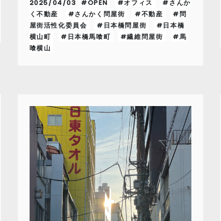
2025/04/03
#OPEN
#オフィス
#さんか
く不動産
#さんかく問屋街
#不動産
#問
屋街活性化委員会
#日本橋問屋街
#日本橋
横山町
#日本橋馬喰町
#繊維問屋街
#馬
喰横山