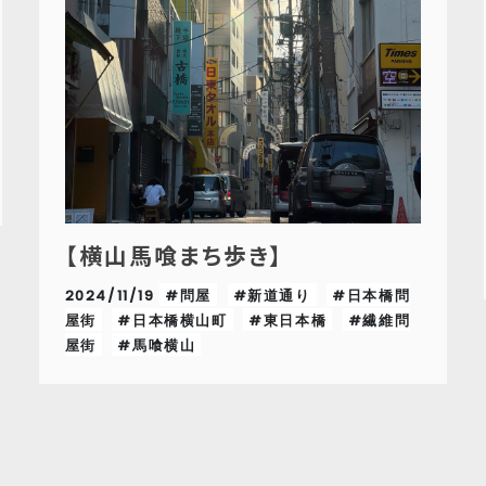
【横山馬喰まち歩き】
2024/11/19
#問屋
#新道通り
#日本橋問
屋街
#日本橋横山町
#東日本橋
#繊維問
屋街
#馬喰横山