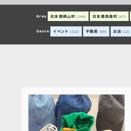
Area
日本橋横山町
日本橋馬喰町
(149)
(47)
Genre
イベント
不動産
お店
(122)
(69)
(22)