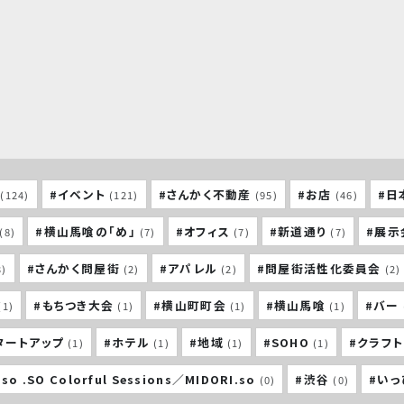
#イベント
#さんかく不動産
#お店
#日
(124)
(121)
(95)
(46)
#横山馬喰の「め」
#オフィス
#新道通り
#展示
(8)
(7)
(7)
(7)
#さんかく問屋街
#アパレル
#問屋街活性化委員会
3)
(2)
(2)
(2)
#もちつき大会
#横山町町会
#横山馬喰
#バー
(1)
(1)
(1)
(1)
タートアップ
#ホテル
#地域
#SOHO
#クラフ
(1)
(1)
(1)
(1)
so .SO Colorful Sessions／MIDORI.so
#渋谷
#い
(0)
(0)