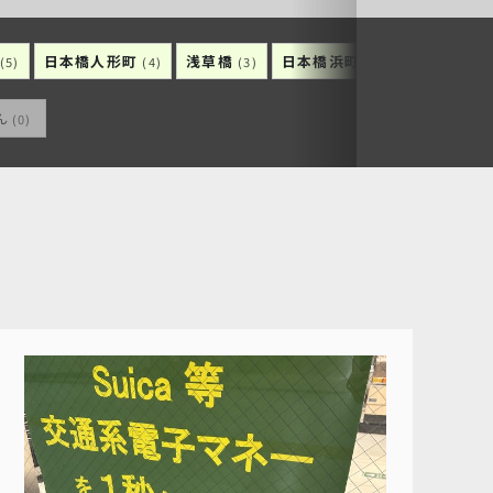
日本橋人形町
浅草橋
日本橋浜町
日本橋久松
(5)
(4)
(3)
(3)
ん
(0)