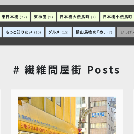
東日本橋
東神田
日本橋大伝馬町
日本橋小伝馬町
(22)
(9)
(7)
もっと知りたい
グルメ
横山馬喰の「め」
いっぴ
(15)
(15)
(7)
# 繊維問屋街 Posts