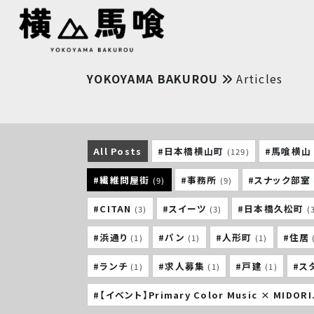
YOKOYAMA BAKUROU
Articles
All Posts
#日本橋横山町
#馬喰横山
(129)
#繊維問屋街
#事務所
#スナック部室
(9)
(9)
#CITAN
#スイーツ
#日本橋久松町
(3)
(3)
(
#浜通り
#パン
#人形町
#住居
(1)
(1)
(1)
#ランチ
#求人募集
#戸建
#ス
(1)
(1)
(1)
#【イベント】Primary Color Music × MIDORI.