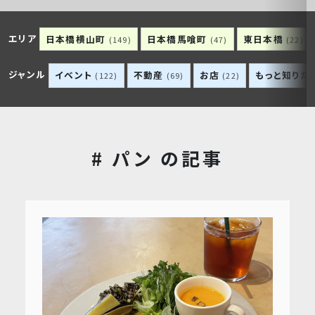
エリア
日本橋横山町
日本橋馬喰町
東日本橋
(149)
(47)
(22)
ジャンル
イベント
不動産
お店
もっと知りた
(122)
(69)
(22)
# パン の記事