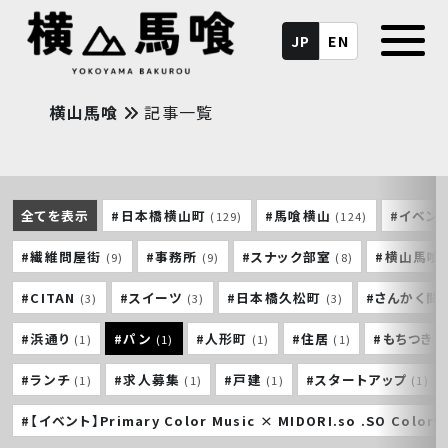
JP
EN
横山馬喰
記事一覧
全てを表示
#日本橋横山町
#馬喰横山
#イベン
(129)
(124)
#繊維問屋街
#事務所
#スナック部室
#横山馬喰
(9)
(9)
(8)
#CITAN
#スイーツ
#日本橋久松町
#さんかく問
(3)
(3)
(3)
#浜通り
#パン
#人形町
#住居
#もちつき
(1)
(1)
(1)
(1)
#ランチ
#求人募集
#戸建
#スタートアップ
(1)
(1)
(1)
(1)
#【イベント】Primary Color Music × MIDORI.so .SO Colorf