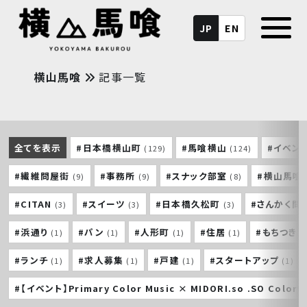
JP
EN
横山馬喰
記事一覧
全てを表示
#日本橋横山町
#馬喰横山
#イベン
(129)
(124)
#繊維問屋街
#事務所
#スナック部室
#横山馬喰
(9)
(9)
(8)
#CITAN
#スイーツ
#日本橋久松町
#さんかく問
(3)
(3)
(3)
#浜通り
#パン
#人形町
#住居
#もちつき
(1)
(1)
(1)
(1)
#ランチ
#求人募集
#戸建
#スタートアップ
(1)
(1)
(1)
(1)
#【イベント】Primary Color Music × MIDORI.so .SO Colorf