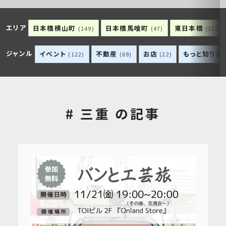
エリア
日本橋横山町
日本橋馬喰町
東日本橋
(149)
(47)
(22)
ジャンル
イベント
不動産
お店
もっと知りた
(122)
(69)
(22)
# 三重 の記事