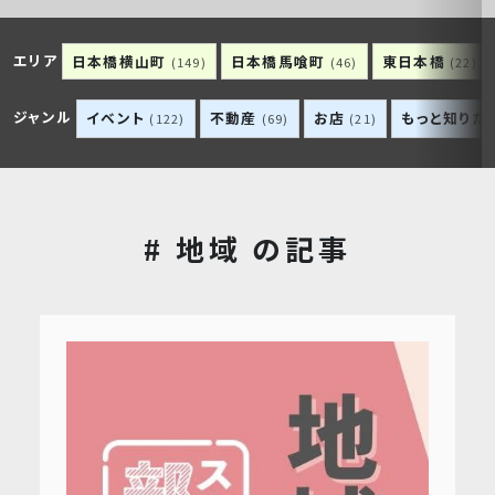
エリア
日本橋横山町
日本橋馬喰町
東日本橋
(149)
(46)
(22)
ジャンル
イベント
不動産
お店
もっと知りた
(122)
(69)
(21)
# 地域 の記事