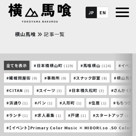
JP
EN
横山馬喰
記事一覧
全てを表示
#日本橋横山町
#馬喰横山
#イベン
(129)
(124)
#繊維問屋街
#事務所
#スナック部室
#横山馬喰
(9)
(9)
(8)
#CITAN
#スイーツ
#日本橋久松町
#さんかく問
(3)
(3)
(3)
#浜通り
#パン
#人形町
#住居
#もちつき
(1)
(1)
(1)
(1)
#ランチ
#求人募集
#戸建
#スタートアップ
(1)
(1)
(1)
(1)
#【イベント】Primary Color Music × MIDORI.so .SO Colorf