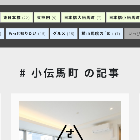
東日本橋
東神田
日本橋大伝馬町
日本橋小伝馬
(22)
(9)
(7)
もっと知りたい
グルメ
横山馬喰の「め」
いっ
)
(15)
(15)
(7)
# 小伝馬町 の記事