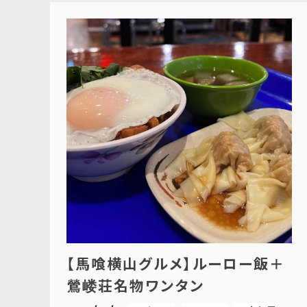
【馬喰横山グルメ】ルーロー飯＋
鶯嵝荘名物ワンタン