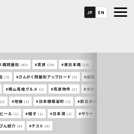
JP
EN
本橋問屋街
#賃貸
#東日本橋
#馬喰町
#
(45)
(39)
(28)
(26)
会
#さんかく問屋街アップロード
#店舗
#東神田
(5)
(5)
(5)
(4)
#横山馬喰グルメ
#売買物件
#タオル
#横山町大
(2)
(2)
(2)
#地価
#日本橋堀留町
#新日本橋
#東京建築祭
(1)
(1)
(1)
(1)
トビール
#帽子
#日本酒
#サウナ
#三重
(1)
(1)
(1)
(1)
(1)
っぴん紹介
#テスト
(0)
(0)