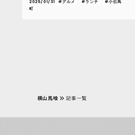
2025/01/31
#グルメ
#ランチ
#小伝馬
町
横山馬喰
記事一覧