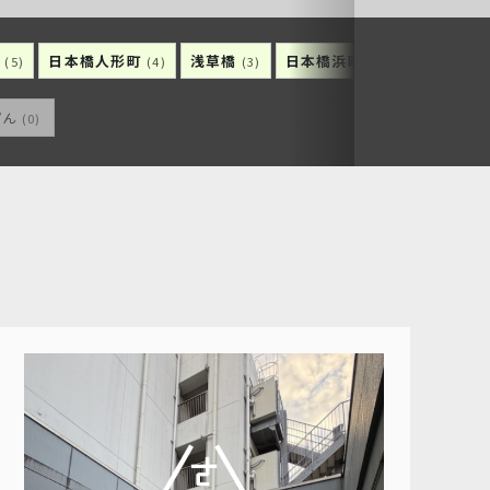
町
日本橋人形町
浅草橋
日本橋浜町
日本橋久松
(5)
(4)
(3)
(3)
ぴん
(0)