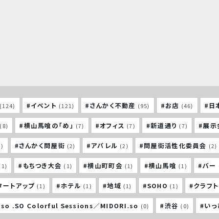
#イベント
#さんかく不動産
#お店
#日
(124)
(121)
(95)
(46)
#横山馬喰の「め」
#オフィス
#新道通り
#展示
(8)
(7)
(7)
(7)
#さんかく問屋街
#アパレル
#問屋街活性化委員会
3)
(2)
(2)
(2)
#もちつき大会
#横山町町会
#横山馬喰
#バー
(1)
(1)
(1)
(1)
タートアップ
#ホテル
#地域
#SOHO
#クラフ
(1)
(1)
(1)
(1)
so .SO Colorful Sessions／MIDORI.so
#渋谷
#い
(0)
(0)