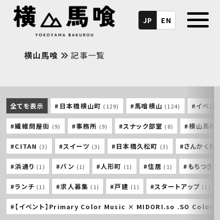
JP
EN
横山馬喰
記事一覧
全てを表示
#日本橋横山町
#馬喰横山
#イベン
(129)
(124)
#繊維問屋街
#事務所
#スナック部室
#横山馬喰
(9)
(9)
(8)
#CITAN
#スイーツ
#日本橋久松町
#さんかく問
(3)
(3)
(3)
#浜通り
#パン
#人形町
#住居
#もちつき
(1)
(1)
(1)
(1)
#ランチ
#求人募集
#戸建
#スタートアップ
(1)
(1)
(1)
(1)
#【イベント】Primary Color Music × MIDORI.so .SO Colorf