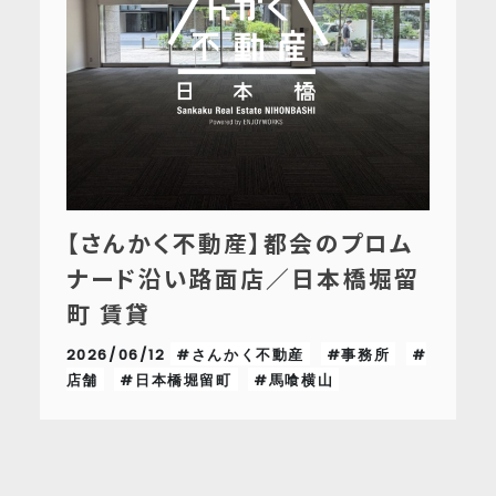
【さんかく不動産】都会のプロム
ナード沿い路面店／日本橋堀留
町 賃貸
2026/06/12
#さんかく不動産
#事務所
#
店舗
#日本橋堀留町
#馬喰横山