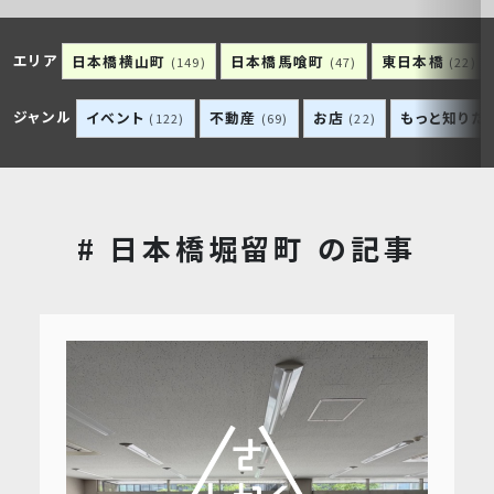
エリア
日本橋横山町
日本橋馬喰町
東日本橋
(149)
(47)
(22)
ジャンル
イベント
不動産
お店
もっと知りた
(122)
(69)
(22)
# 日本橋堀留町 の記事