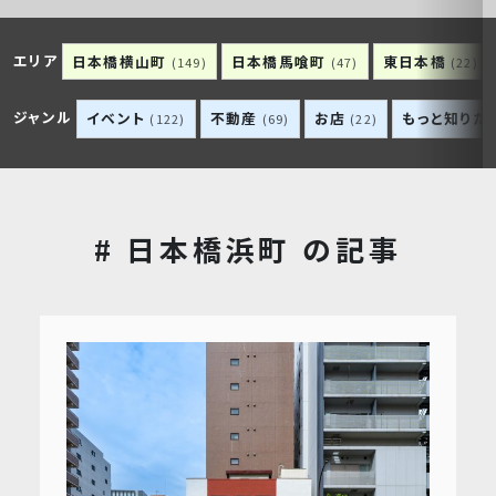
エリア
日本橋横山町
日本橋馬喰町
東日本橋
(149)
(47)
(22)
ジャンル
イベント
不動産
お店
もっと知りた
(122)
(69)
(22)
# 日本橋浜町 の記事