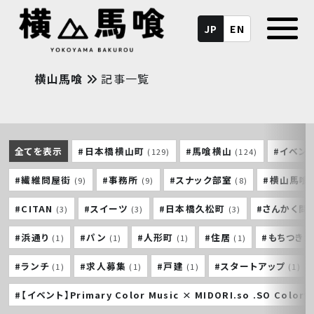
JP
EN
横山馬喰
記事一覧
全てを表示
#日本橋横山町
#馬喰横山
#イベン
(129)
(124)
#繊維問屋街
#事務所
#スナック部室
#横山馬喰
(9)
(9)
(8)
#CITAN
#スイーツ
#日本橋久松町
#さんかく問
(3)
(3)
(3)
#浜通り
#パン
#人形町
#住居
#もちつき
(1)
(1)
(1)
(1)
#ランチ
#求人募集
#戸建
#スタートアップ
(1)
(1)
(1)
(1)
#【イベント】Primary Color Music × MIDORI.so .SO Colorf