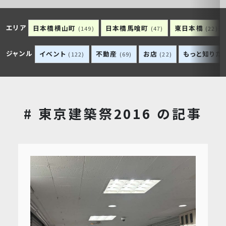
エリア
日本橋横山町
日本橋馬喰町
東日本橋
(149)
(47)
(22)
ジャンル
イベント
不動産
お店
もっと知りた
(122)
(69)
(22)
# 東京建築祭2016 の記事