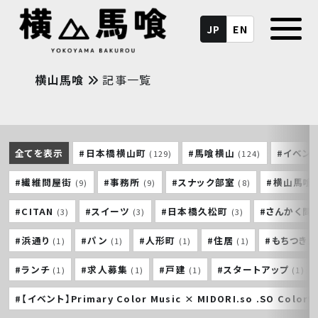
JP
EN
横山馬喰
記事一覧
全てを表示
#日本橋横山町
#馬喰横山
#イベン
(129)
(124)
#繊維問屋街
#事務所
#スナック部室
#横山馬喰
(9)
(9)
(8)
#CITAN
#スイーツ
#日本橋久松町
#さんかく問
(3)
(3)
(3)
#浜通り
#パン
#人形町
#住居
#もちつき
(1)
(1)
(1)
(1)
#ランチ
#求人募集
#戸建
#スタートアップ
(1)
(1)
(1)
(1)
#【イベント】Primary Color Music × MIDORI.so .SO Colorf