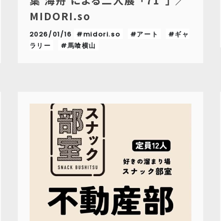
葉 海舟 による二人展 「71°」 ／
MIDORI.so
2026/01/16
#midori.so
#アート
#ギャ
ラリー
#馬喰横山