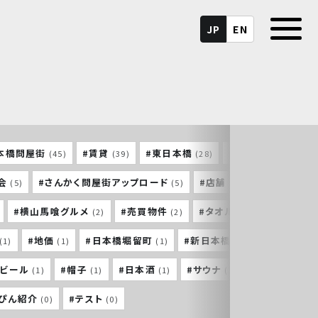
JP
EN
本橋問屋街
#賃貸
#東日本橋
#馬喰町
#
(45)
(39)
(28)
(26)
会
#さんかく問屋街アップロード
#店舗
#東神田
(5)
(5)
(5)
(4)
#横山馬喰グルメ
#売買物件
#タオル
#横山町大
(2)
(2)
(2)
#地価
#日本橋堀留町
#新日本橋
#東京建築祭
(1)
(1)
(1)
(1)
トビール
#帽子
#日本酒
#サウナ
#三重
(1)
(1)
(1)
(1)
(1)
っぴん紹介
#テスト
(0)
(0)