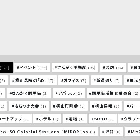
#イベント
#さんかく不動産
#お店
#日
(124)
(121)
(95)
(46)
#横山馬喰の「め」
#オフィス
#新道通り
#展示
(8)
(7)
(7)
(7)
#さんかく問屋街
#アパレル
#問屋街活性化委員会
3)
(2)
(2)
(2)
#もちつき大会
#横山町町会
#横山馬喰
#バー
(1)
(1)
(1)
(1)
タートアップ
#ホテル
#地域
#SOHO
#クラフ
(1)
(1)
(1)
(1)
so .SO Colorful Sessions／MIDORI.so
#渋谷
#い
(0)
(0)