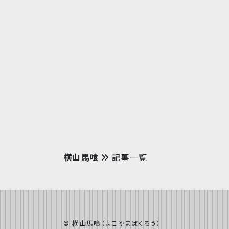
横山馬喰
記事一覧
©️ 横山馬喰（よこやまばくろう）