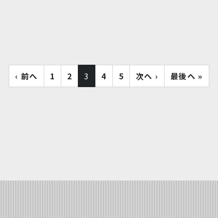
‹ 前へ
1
2
3
4
5
次へ ›
最後へ »