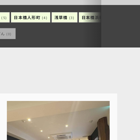
町
日本橋人形町
浅草橋
日本橋浜町
日本橋久松
(5)
(4)
(3)
(3)
ぴん
(0)