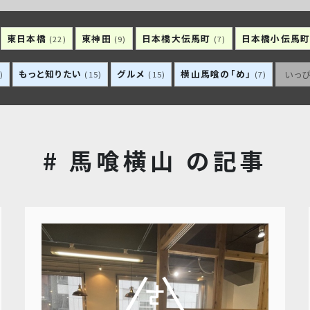
東日本橋
東神田
日本橋大伝馬町
日本橋小伝馬
(22)
(9)
(7)
もっと知りたい
グルメ
横山馬喰の「め」
いっ
)
(15)
(15)
(7)
# 馬喰横山 の記事