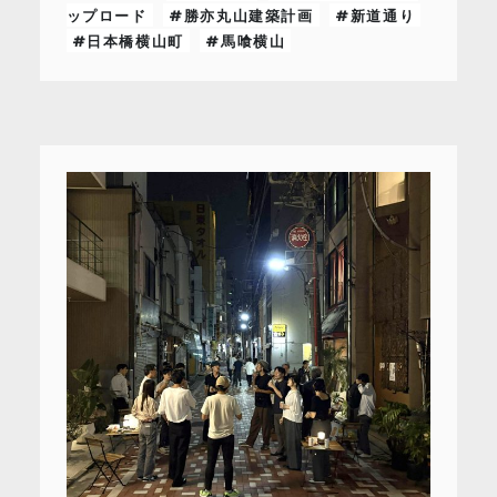
ップロード
#勝亦丸山建築計画
#新道通り
#日本橋横山町
#馬喰横山