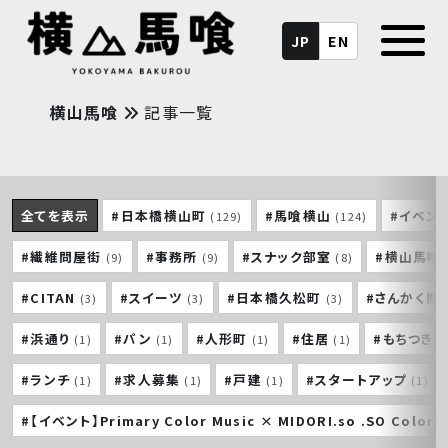
JP
EN
横山馬喰
記事一覧
全てを表示
#日本橋横山町
#馬喰横山
#イベン
(129)
(124)
#繊維問屋街
#事務所
#スナック部室
#横山馬喰
(9)
(9)
(8)
#CITAN
#スイーツ
#日本橋久松町
#さんかく問
(3)
(3)
(3)
#浜通り
#パン
#人形町
#住居
#もちつき
(1)
(1)
(1)
(1)
#ランチ
#求人募集
#戸建
#スタートアップ
(1)
(1)
(1)
(1)
#【イベント】Primary Color Music × MIDORI.so .SO Colorf