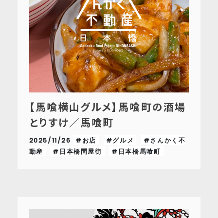
【馬喰横山グルメ】馬喰町の酒場
とりすけ／馬喰町
2025/11/26
#お店
#グルメ
#さんかく不
動産
#日本橋問屋街
#日本橋馬喰町